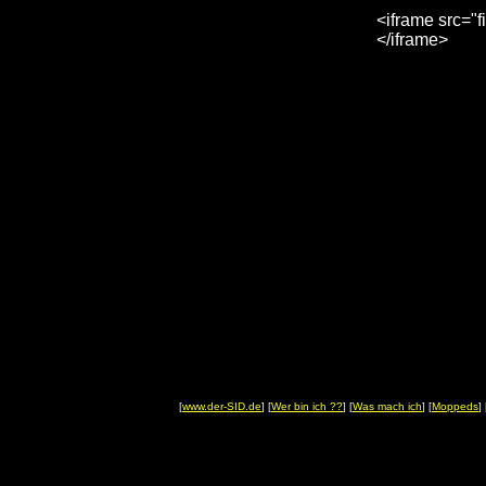
<iframe src="f
</iframe>
[
www.der-SID.de
] [
Wer bin ich ??
] [
Was mach ich
] [
Moppeds
] 